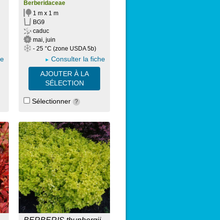
Berberidaceae
1 m x 1 m
BG9
caduc
mai, juin
- 25 °C (zone USDA 5b)
he
Consulter la fiche
AJOUTER À LA
SÉLECTION
Sélectionner
?