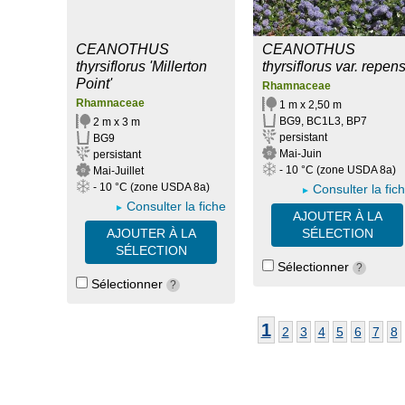
CEANOTHUS
CEANOTHUS
thyrsiflorus 'Millerton
thyrsiflorus var. repen
Point'
Rhamnaceae
Rhamnaceae
1 m x 2,50 m
BG9, BC1L3, BP7
2 m x 3 m
persistant
BG9
Mai-Juin
persistant
- 10 °C (zone USDA 8a)
Mai-Juillet
- 10 °C (zone USDA 8a)
Consulter la fic
Consulter la fiche
AJOUTER À LA
AJOUTER À LA
SÉLECTION
SÉLECTION
Sélectionner
?
Sélectionner
?
1
2
3
4
5
6
7
8