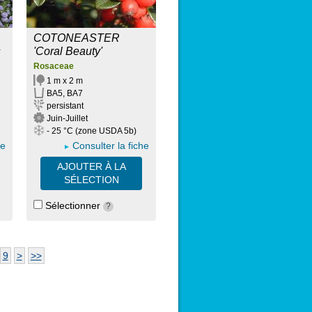
COTONEASTER
s
'Coral Beauty'
Rosaceae
1 m x 2 m
BA5, BA7
persistant
Juin-Juillet
- 25 °C (zone USDA 5b)
he
Consulter la fiche
AJOUTER À LA
SÉLECTION
Sélectionner
?
9
>
>>