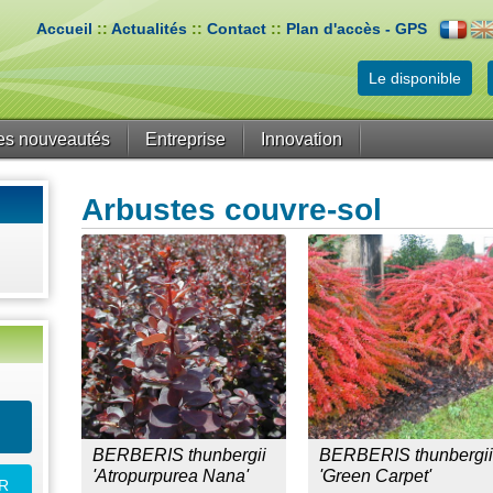
Accueil
::
Actualités
::
Contact
::
Plan d'accès - GPS
Le disponible
es nouveautés
Entreprise
Innovation
Arbustes couvre-sol
BERBERIS thunbergii
BERBERIS thunbergii
'Atropurpurea Nana'
'Green Carpet'
R