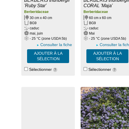
BERBERIS thunbergii
BERBERIS thunbergii
'Ruby Star'
CORAL 'Maja'
Berberidaceae
Berberidaceae
30 cm x 40 cm
60 cm x 60 cm
BG9
BG9
caduc
caduc
mai, juin
Mai
- 25 °C (zone USDA 5b)
- 25 °C (zone USDA 5b)
Consulter la fiche
Consulter la fic
AJOUTER À LA
AJOUTER À LA
SÉLECTION
SÉLECTION
Sélectionner
Sélectionner
?
?