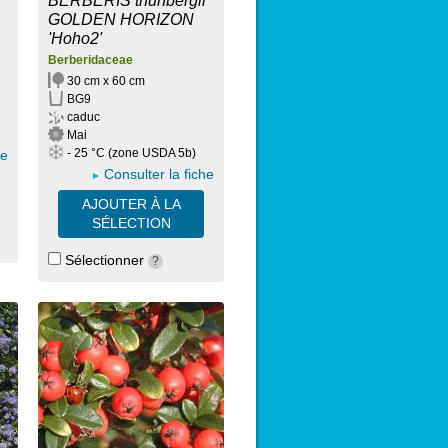
BERBERIS thunbergii
GOLDEN HORIZON
'Hoho2'
Berberidaceae
30 cm x 60 cm
BG9
caduc
Mai
- 25 °C (zone USDA 5b)
he
Consulter la fiche
AJOUTER À LA
SÉLECTION
Sélectionner
?