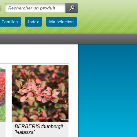
Familles
Index
Ma sélection
BERBERIS thunbergii
'Natasza'