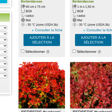
Berberidaceae
Berberidaceae
60 cm x 75 cm
1 m x 1,50 m
BG9
BG9
caduc
caduc
Mai
Mai
- 35 °C (zone USDA 3b)
- 35 °C (zone USDA 3b)
Consulter la fiche
Consulter la fic
AJOUTER À LA
AJOUTER À LA
SÉLECTION
SÉLECTION
Sélectionner
Sélectionner
?
?