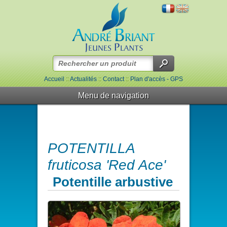
Accueil
::
Actualités
::
Contact
::
Plan d'accès - GPS
Menu de navigation
POTENTILLA
fruticosa 'Red Ace'
Potentille arbustive