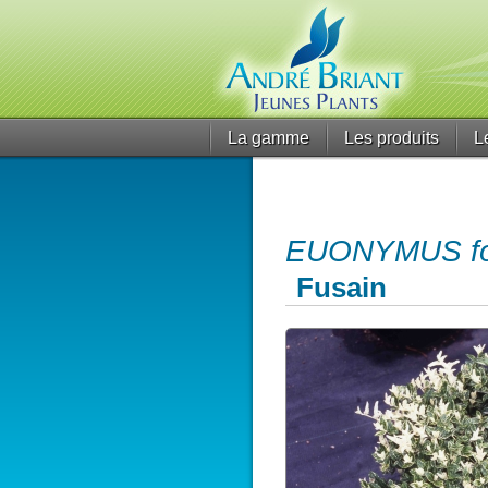
La gamme
Les produits
L
EUONYMUS fort
Fusain