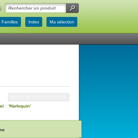
Familles
Index
Ma sélection
AJOUTER À LA SÉLECTION
ei
::
'Harlequin'
ème