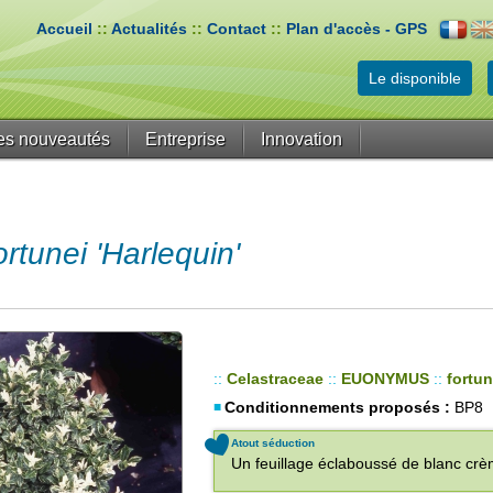
Accueil
::
Actualités
::
Contact
::
Plan d'accès - GPS
Le disponible
es nouveautés
Entreprise
Innovation
unei 'Harlequin'
::
Celastraceae
::
EUONYMUS
::
fortun
Conditionnements proposés :
BP8
Atout séduction
Un feuillage éclaboussé de blanc cr