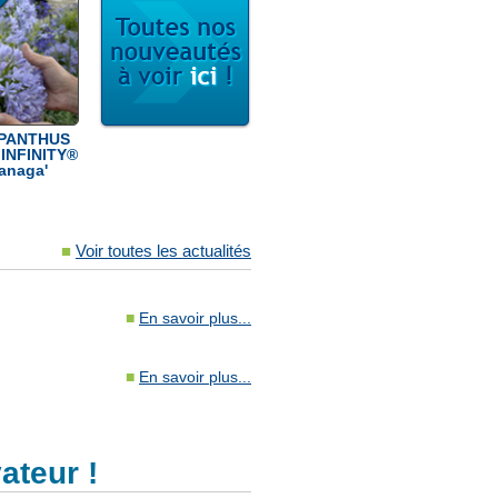
PANTHUS
INFINITY®
Panaga'
■
Voir toutes les actualités
■
En savoir plus...
■
En savoir plus...
ateur !