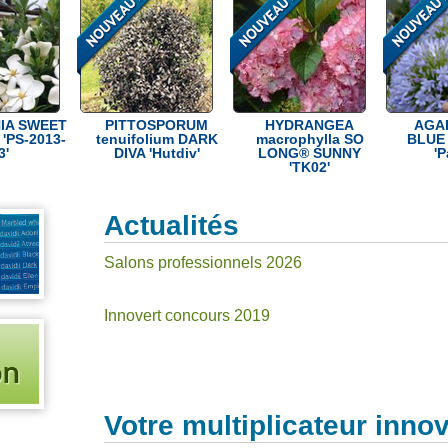
IA SWEET
PITTOSPORUM
HYDRANGEA
AGA
'PS-2013-
tenuifolium DARK
macrophylla SO
BLUE 
3'
DIVA 'Hutdiv'
LONG® SUNNY
'
'TK02'
Actualités
Salons professionnels 2026
Innovert concours 2019
Votre multiplicateur innov