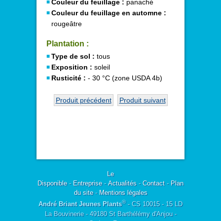
Couleur du feuillage :
panaché
Couleur du feuillage en automne :
rougeâtre
Plantation :
Type de sol :
tous
Exposition :
soleil
Rusticité :
- 30 °C (zone USDA 4b)
Produit précédent
Produit suivant
Le
Disponible
-
Entreprise
-
Actualités
-
Contact
-
Plan
du site
-
Mentions légales
®
André Briant Jeunes Plants
- CS 10015 - 15 LD
La Bouvinerie - 49180 St Barthélémy d'Anjou -