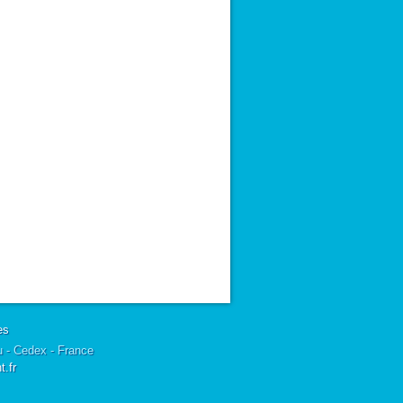
es
u - Cedex - France
.fr