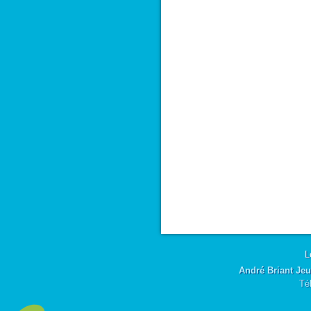
L
André Briant Jeu
Té