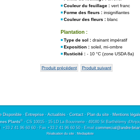
Couleur du feuillage :
vert franc
Forme des fleurs :
insignifiantes
Couleur des fleurs :
blanc
Plantation :
Type de sol :
drainant impératif
Exposition :
soleil, mi-ombre
Rusticité :
- 10 °C (zone USDA 8a)
Produit précédent
Produit suivant
e Disponible
-
Entreprise
-
Actualités
-
Contact
-
Plan du site
-
Mentions légal
®
nes Plants
- CS 10015 - 15 LD La Bouvinerie - 49180 St Barthélémy d'Anjo
l. +33 2 41 96 60 60 - Fax +33 2 41 96 60 50 - Email
commercial@andre-briant
Réalisation du site : Mediapilote