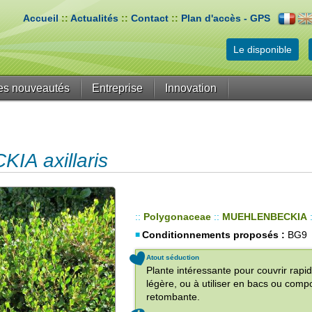
Accueil
::
Actualités
::
Contact
::
Plan d'accès - GPS
Le disponible
es nouveautés
Entreprise
Innovation
A axillaris
::
Polygonaceae
::
MUEHLENBECKIA
Conditionnements proposés :
BG9
Atout séduction
Plante intéressante pour couvrir rapi
légère, ou à utiliser en bacs ou comp
retombante.