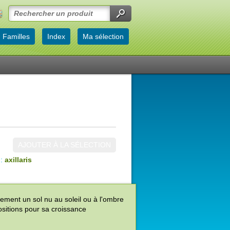
Familles
Index
Ma sélection
AJOUTER À LA SÉLECTION
::
axillaris
dement un sol nu au soleil ou à l'ombre
ositions pour sa croissance