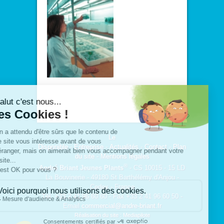
Le
Disponible
-
Entreprise
-
Actualités
-
Contact
-
Plan
du site
-
Mentions légales
®
André Briant Jeunes Plants
- CS 10015 - 15 LD
La Bouvinerie - 49180 St Barthélémy d'Anjou -
Cedex - France
Tél. +33 2 41 96 60 60 - Fax +33 2 41 96 60 50 -
Email
commercial@andre-briant.fr
Réalisation du site : Mediapilote