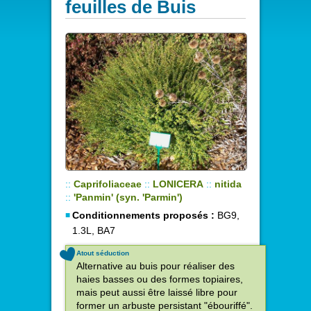
feuilles de Buis
::
Caprifoliaceae
::
LONICERA
::
nitida
::
'Panmin' (syn. 'Parmin')
Conditionnements proposés :
BG9,
1.3L, BA7
Atout séduction
Alternative au buis pour réaliser des
haies basses ou des formes topiaires,
mais peut aussi être laissé libre pour
former un arbuste persistant "ébouriffé".