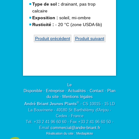
Type de sol :
drainant, pas trop
calcaire
Exposition :
soleil, mi-ombre
Rusticité :
- 20 °C (zone USDA 6b)
Produit précédent
Produit suivant
Le
Disponible
-
Entreprise
-
Actualités
-
Contact
-
Plan
du site
-
Mentions légales
®
André Briant Jeunes Plants
- CS 10015 - 15 LD
La Bouvinerie - 49180 St Barthélémy d'Anjou -
Cedex - France
Tél. +33 2 41 96 60 60 - Fax +33 2 41 96 60 50 -
Email
commercial@andre-briant.fr
Réalisation du site : Mediapilote