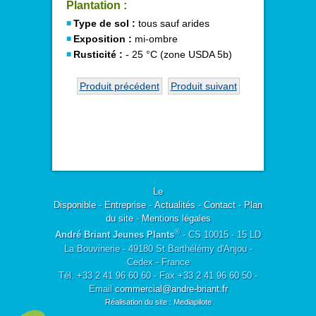
Plantation :
Type de sol :
tous sauf arides
Exposition :
mi-ombre
Rusticité :
- 25 °C (zone USDA 5b)
Produit précédent
Produit suivant
Le
Disponible
-
Entreprise
-
Actualités
-
Contact
-
Plan
du site
-
Mentions légales
®
André Briant Jeunes Plants
- CS 10015 - 15 LD
La Bouvinerie - 49180 St Barthélémy d'Anjou -
Cedex - France
Tél. +33 2 41 96 60 60 - Fax +33 2 41 96 60 50 -
Email
commercial@andre-briant.fr
Réalisation du site : Mediapilote