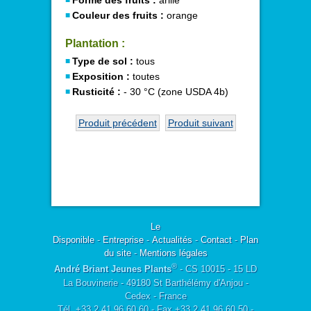
Forme des fruits :
arille
Couleur des fruits :
orange
Plantation :
Type de sol :
tous
Exposition :
toutes
Rusticité :
- 30 °C (zone USDA 4b)
Produit précédent
Produit suivant
Le
Disponible
-
Entreprise
-
Actualités
-
Contact
-
Plan
du site
-
Mentions légales
®
André Briant Jeunes Plants
- CS 10015 - 15 LD
La Bouvinerie - 49180 St Barthélémy d'Anjou -
Cedex - France
Tél. +33 2 41 96 60 60 - Fax +33 2 41 96 60 50 -