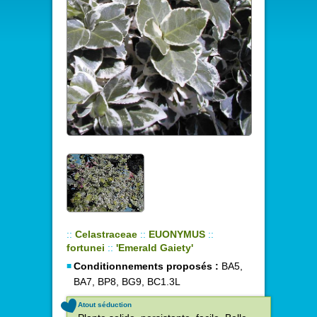
::
Celastraceae
::
EUONYMUS
::
fortunei
::
'Emerald Gaiety'
Conditionnements proposés :
BA5,
BA7, BP8, BG9, BC1.3L
Atout séduction