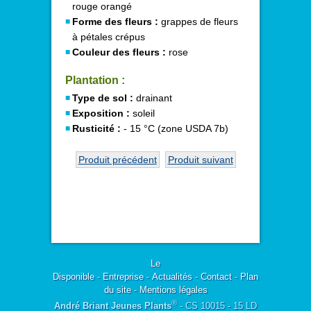
rouge orangé
Forme des fleurs :
grappes de fleurs
à pétales crépus
Couleur des fleurs :
rose
Plantation :
Type de sol :
drainant
Exposition :
soleil
Rusticité :
- 15 °C (zone USDA 7b)
Produit précédent
Produit suivant
Le
Disponible
-
Entreprise
-
Actualités
-
Contact
-
Plan
du site
-
Mentions légales
®
André Briant Jeunes Plants
- CS 10015 - 15 LD