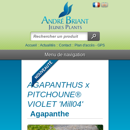
Accueil
::
Actualités
::
Contact
::
Plan d'accès - GPS
Menu de navigation
AGAPANTHUS x
PITCHOUNE®
VIOLET 'Mill04'
Agapanthe