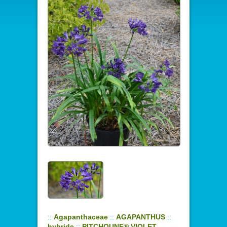
::
Agapanthaceae
::
AGAPANTHUS
::
hybride
::
PITCHOUNE® VIOLET