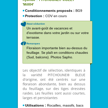
'Mill04'
Conditionnements proposés :
BG9
Protection :
COV en cours
Atout séduction
Un avant-goût de vacances et
d'exotisme dans votre jardin ou sur votre
terrasse.
Remarques
Floraison importante bien au-dessus du
feuillage. Se plaît en conditions chaudes
(Sud, balcons). Photos Sapho.
Les objectif de sélection, identiques à
la variété PITCHOUNE® BLEUE
d'origine, ont été centrés sur une
floraison abondante, bien au dessus
du feuillage, sur des tiges dressées
raides.
Les feuilles sont aussi courtes,
larges et persistantes
Utilisations :
Rocailles, massifs, bacs