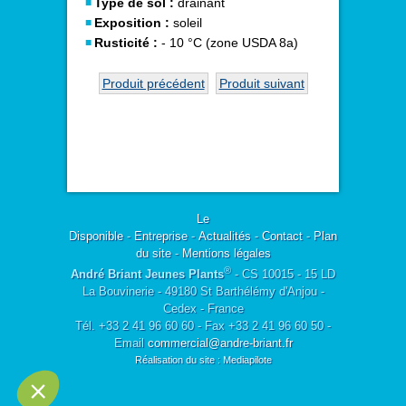
Type de sol :
drainant
Exposition :
soleil
Rusticité :
- 10 °C (zone USDA 8a)
Produit précédent
Produit suivant
Le
Disponible
-
Entreprise
-
Actualités
-
Contact
-
Plan
du site
-
Mentions légales
®
André Briant Jeunes Plants
- CS 10015 - 15 LD
La Bouvinerie - 49180 St Barthélémy d'Anjou -
Cedex - France
Tél. +33 2 41 96 60 60 - Fax +33 2 41 96 60 50 -
Email
commercial@andre-briant.fr
Réalisation du site : Mediapilote