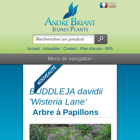
Accueil
::
Actualités
::
Contact
::
Plan d'accès - GPS
Menu de navigation
BUDDLEJA davidii
'Wisteria Lane'
Arbre à Papillons