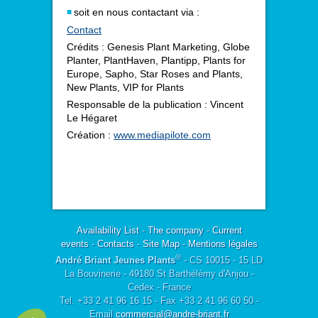
soit en nous contactant via :
Contact
Crédits : Genesis Plant Marketing, Globe
Planter, PlantHaven, Plantipp, Plants for
Europe, Sapho, Star Roses and Plants,
New Plants, VIP for Plants
Responsable de la publication : Vincent
Le Hégaret
Création :
www.mediapilote.com
Availability List
-
The company
-
Current
events
-
Contacts
-
Site Map
-
Mentions légales
®
André Briant Jeunes Plants
- CS 10015 - 15 LD
La Bouvinerie - 49180 St Barthélémy d'Anjou -
Cedex - France
Tel. +33 2 41 96 16 15 - Fax +33 2 41 96 60 50 -
Email
commercial@andre-briant.fr