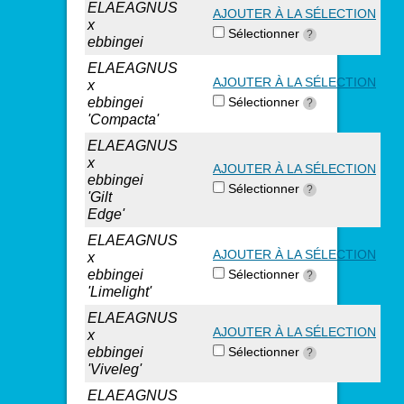
ELAEAGNUS
AJOUTER À LA SÉLECTION
x
Sélectionner
?
ebbingei
ELAEAGNUS
AJOUTER À LA SÉLECTION
x
ebbingei
Sélectionner
?
'Compacta'
ELAEAGNUS
x
AJOUTER À LA SÉLECTION
ebbingei
Sélectionner
?
'Gilt
Edge'
ELAEAGNUS
AJOUTER À LA SÉLECTION
x
ebbingei
Sélectionner
?
'Limelight'
ELAEAGNUS
AJOUTER À LA SÉLECTION
x
ebbingei
Sélectionner
?
'Viveleg'
ELAEAGNUS