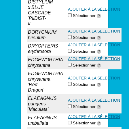
DISTYLIUM
x BLUE
AJOUTER À LA SÉLECTION
CASCADE
Sélectionner
?
'PIIDIST-
II'
AJOUTER À LA SÉLECTION
DORYCNIUM
hirsutum
Sélectionner
?
AJOUTER À LA SÉLECTION
DRYOPTERIS
erythrosora
Sélectionner
?
AJOUTER À LA SÉLECTION
EDGEWORTHIA
chrysantha
Sélectionner
?
EDGEWORTHIA
AJOUTER À LA SÉLECTION
chrysantha
'Red
Sélectionner
?
Dragon'
ELAEAGNUS
AJOUTER À LA SÉLECTION
pungens
Sélectionner
?
'Maculata'
AJOUTER À LA SÉLECTION
ELAEAGNUS
umbellata
Sélectionner
?