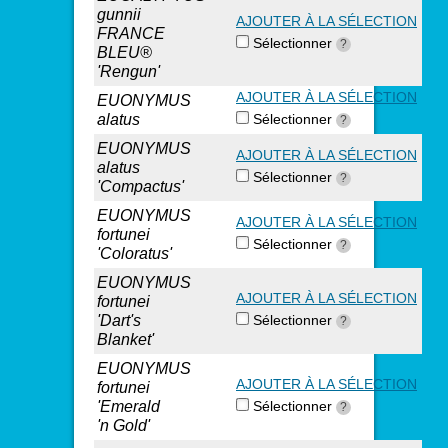
gunnii
AJOUTER À LA SÉLECTION
FRANCE
Sélectionner
?
BLEU®
'Rengun'
AJOUTER À LA SÉLECTION
EUONYMUS
alatus
Sélectionner
?
EUONYMUS
AJOUTER À LA SÉLECTION
alatus
Sélectionner
?
'Compactus'
EUONYMUS
AJOUTER À LA SÉLECTION
fortunei
Sélectionner
?
'Coloratus'
EUONYMUS
AJOUTER À LA SÉLECTION
fortunei
'Dart's
Sélectionner
?
Blanket'
EUONYMUS
AJOUTER À LA SÉLECTION
fortunei
'Emerald
Sélectionner
?
'n Gold'