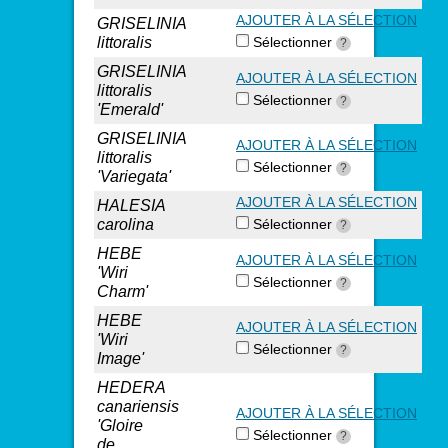
AJOUTER À LA SÉLECTION
GRISELINIA
littoralis
Sélectionner
?
GRISELINIA
AJOUTER À LA SÉLECTION
littoralis
Sélectionner
?
'Emerald'
GRISELINIA
AJOUTER À LA SÉLECTION
littoralis
Sélectionner
?
'Variegata'
AJOUTER À LA SÉLECTION
HALESIA
carolina
Sélectionner
?
HEBE
AJOUTER À LA SÉLECTION
'Wiri
Sélectionner
?
Charm'
HEBE
AJOUTER À LA SÉLECTION
'Wiri
Sélectionner
?
Image'
HEDERA
canariensis
AJOUTER À LA SÉLECTION
'Gloire
Sélectionner
?
de