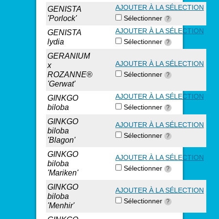
AJOUTER À LA SÉLECTION
GENISTA
'Porlock'
Sélectionner
?
AJOUTER À LA SÉLECTION
GENISTA
lydia
Sélectionner
?
GERANIUM
AJOUTER À LA SÉLECTION
x
ROZANNE®
Sélectionner
?
'Gerwat'
AJOUTER À LA SÉLECTION
GINKGO
biloba
Sélectionner
?
GINKGO
AJOUTER À LA SÉLECTION
biloba
Sélectionner
?
'Blagon'
GINKGO
AJOUTER À LA SÉLECTION
biloba
Sélectionner
?
'Mariken'
GINKGO
AJOUTER À LA SÉLECTION
biloba
Sélectionner
?
'Menhir'