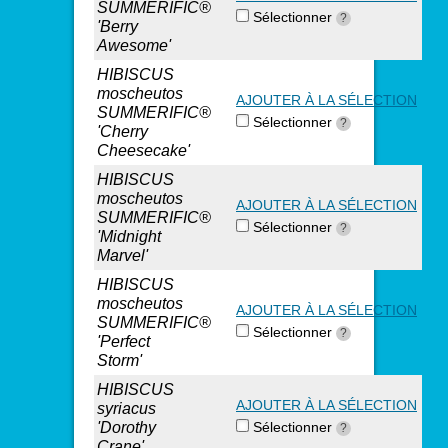
SUMMERIFIC®
Sélectionner
?
'Berry
Awesome'
HIBISCUS
moscheutos
AJOUTER À LA SÉLECTION
SUMMERIFIC®
Sélectionner
?
'Cherry
Cheesecake'
HIBISCUS
moscheutos
AJOUTER À LA SÉLECTION
SUMMERIFIC®
Sélectionner
?
'Midnight
Marvel'
HIBISCUS
moscheutos
AJOUTER À LA SÉLECTION
SUMMERIFIC®
Sélectionner
?
'Perfect
Storm'
HIBISCUS
AJOUTER À LA SÉLECTION
syriacus
'Dorothy
Sélectionner
?
Crane'