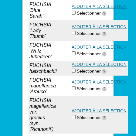
FUCHSIA
AJOUTER À LA SÉLECTION
'Blue
Sélectionner
?
Sarah'
FUCHSIA
AJOUTER À LA SÉLECTION
'Lady
Sélectionner
?
Thumb'
FUCHSIA
AJOUTER À LA SÉLECTION
'Walz
Sélectionner
?
Jubelteen'
AJOUTER À LA SÉLECTION
FUCHSIA
hatschbachii
Sélectionner
?
FUCHSIA
AJOUTER À LA SÉLECTION
magellanica
Sélectionner
?
'Arauco'
FUCHSIA
magellanica
AJOUTER À LA SÉLECTION
var.
gracilis
Sélectionner
?
(syn.
'Ricartonii')