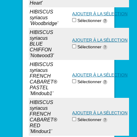
Heart'
HIBISCUS
AJOUTER À LA SÉLECTION
syriacus
Sélectionner
?
'Woodbridge'
HIBISCUS
syriacus
AJOUTER À LA SÉLECTION
BLUE
Sélectionner
?
CHIFFON
'Notwood3'
HIBISCUS
syriacus
AJOUTER À LA SÉLECTION
FRENCH
CABARET®
Sélectionner
?
PASTEL
'Mindoub1'
HIBISCUS
syriacus
AJOUTER À LA SÉLECTION
FRENCH
CABARET®
Sélectionner
?
RED
'Mindour1'