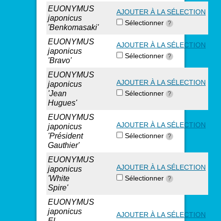
EUONYMUS
AJOUTER À LA SÉLECTION
japonicus
Sélectionner
?
'Benkomasaki'
EUONYMUS
AJOUTER À LA SÉLECTION
japonicus
Sélectionner
?
'Bravo'
EUONYMUS
AJOUTER À LA SÉLECTION
japonicus
'Jean
Sélectionner
?
Hugues'
EUONYMUS
AJOUTER À LA SÉLECTION
japonicus
'Président
Sélectionner
?
Gauthier'
EUONYMUS
AJOUTER À LA SÉLECTION
japonicus
'White
Sélectionner
?
Spire'
EUONYMUS
japonicus
AJOUTER À LA SÉLECTION
El-