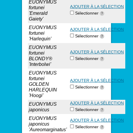
EUONYMUS
AJOUTER À LA SÉLECTION
fortunei
'Emerald
Sélectionner
?
Gaiety'
EUONYMUS
AJOUTER À LA SÉLECTION
fortunei
Sélectionner
?
'Harlequin'
EUONYMUS
AJOUTER À LA SÉLECTION
fortunei
BLONDY®
Sélectionner
?
'Interbolwi'
EUONYMUS
fortunei
AJOUTER À LA SÉLECTION
GOLDEN
Sélectionner
?
HARLEQUIN
'Hoogi'
AJOUTER À LA SÉLECTION
EUONYMUS
japonicus
Sélectionner
?
EUONYMUS
AJOUTER À LA SÉLECTION
japonicus
Sélectionner
?
'Aureomarginatus'