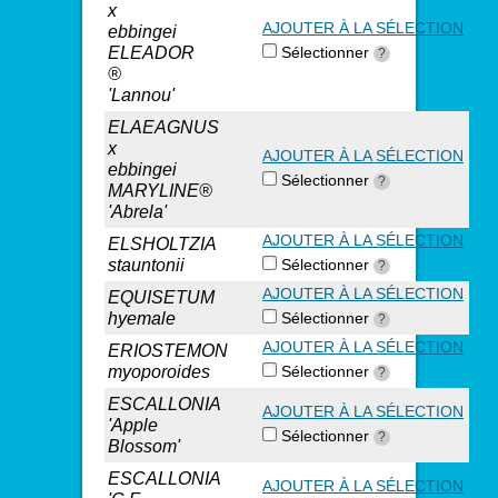
x
AJOUTER À LA SÉLECTION
ebbingei
ELEADOR
Sélectionner
?
®
'Lannou'
ELAEAGNUS
x
AJOUTER À LA SÉLECTION
ebbingei
Sélectionner
?
MARYLINE®
'Abrela'
AJOUTER À LA SÉLECTION
ELSHOLTZIA
stauntonii
Sélectionner
?
AJOUTER À LA SÉLECTION
EQUISETUM
hyemale
Sélectionner
?
AJOUTER À LA SÉLECTION
ERIOSTEMON
myoporoides
Sélectionner
?
ESCALLONIA
AJOUTER À LA SÉLECTION
'Apple
Sélectionner
?
Blossom'
ESCALLONIA
AJOUTER À LA SÉLECTION