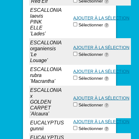
'Red Elf'
Sélectionner
?
ESCALLONIA
laevis
AJOUTER À LA SÉLECTION
PINK
Sélectionner
?
ELLE
'Lades'
ESCALLONIA
AJOUTER À LA SÉLECTION
organiensis
'Le
Sélectionner
?
Louage'
ESCALLONIA
AJOUTER À LA SÉLECTION
rubra
Sélectionner
?
'Macrantha'
ESCALLONIA
x
AJOUTER À LA SÉLECTION
GOLDEN
Sélectionner
?
CARPET
'Alcaura'
AJOUTER À LA SÉLECTION
EUCALYPTUS
gunnii
Sélectionner
?
EUCALYPTUS