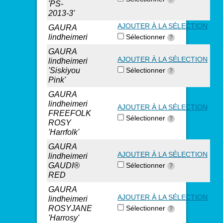
'PS-
2013-3'
AJOUTER À LA SÉLECTION
GAURA
lindheimeri
Sélectionner
?
GAURA
AJOUTER À LA SÉLECTION
lindheimeri
'Siskiyou
Sélectionner
?
Pink'
GAURA
lindheimeri
AJOUTER À LA SÉLECTION
FREEFOLK
Sélectionner
?
ROSY
'Harrfolk'
GAURA
AJOUTER À LA SÉLECTION
lindheimeri
GAUDI®
Sélectionner
?
RED
GAURA
AJOUTER À LA SÉLECTION
lindheimeri
ROSYJANE
Sélectionner
?
'Harrosy'