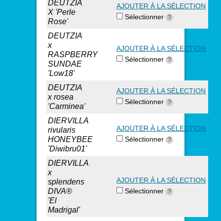
DEUTZIA
AJOUTER À LA SÉLECTION
X 'Perle
Sélectionner
?
Rose'
DEUTZIA
x
AJOUTER À LA SÉLECTION
RASPBERRY
Sélectionner
?
SUNDAE
'Low18'
DEUTZIA
AJOUTER À LA SÉLECTION
x rosea
Sélectionner
?
'Carminea'
DIERVILLA
AJOUTER À LA SÉLECTION
rivularis
HONEYBEE
Sélectionner
?
'Diwibru01'
DIERVILLA
x
AJOUTER À LA SÉLECTION
splendens
DIVA®
Sélectionner
?
'El
Madrigal'