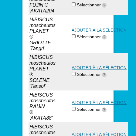
FUJIN ®
Sélectionner
?
'AKATA204'
HIBISCUS
moscheutos
AJOUTER À LA SÉLECTION
PLANET
®
Sélectionner
?
GRIOTTE
'Tangri'
HIBISCUS
moscheutos
AJOUTER À LA SÉLECTION
PLANET
®
Sélectionner
?
SOLÈNE
'Tansol'
HIBISCUS
moscheutos
AJOUTER À LA SÉLECTION
RAIJIN
Sélectionner
?
®
'AKATA88'
HIBISCUS
moscheutos
AJOUTER À LA SÉLECTION