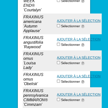
WEEK
Sélectionner
?
END®
'Courtalyn'
FRAXINUS
AJOUTER À LA SÉLECTION
americana
'Autumn
Sélectionner
?
Applause'
FRAXINUS
AJOUTER À LA SÉLECTION
angustifolia
Sélectionner
?
'Raywood'
FRAXINUS
AJOUTER À LA SÉLECTION
ornus
'Louisa
Sélectionner
?
Lady'
FRAXINUS
AJOUTER À LA SÉLECTION
ornus
Sélectionner
?
'Obelisk'
FRAXINUS
AJOUTER À LA SÉLECTION
pennsylvanica
CIMMARON®
Sélectionner
?
'Cimmzam'