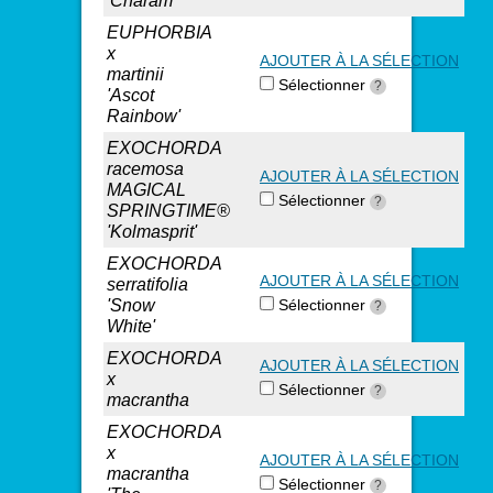
'Charam'
EUPHORBIA
x
AJOUTER À LA SÉLECTION
martinii
Sélectionner
?
'Ascot
Rainbow'
EXOCHORDA
racemosa
AJOUTER À LA SÉLECTION
MAGICAL
Sélectionner
?
SPRINGTIME®
'Kolmasprit'
EXOCHORDA
AJOUTER À LA SÉLECTION
serratifolia
'Snow
Sélectionner
?
White'
EXOCHORDA
AJOUTER À LA SÉLECTION
x
Sélectionner
?
macrantha
EXOCHORDA
x
AJOUTER À LA SÉLECTION
macrantha
Sélectionner
?