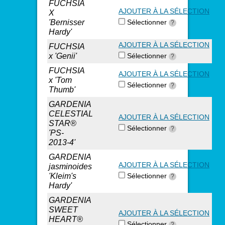
FUCHSIA
AJOUTER À LA SÉLECTION
X
'Bernisser
Sélectionner
?
Hardy'
AJOUTER À LA SÉLECTION
FUCHSIA
x 'Genii'
Sélectionner
?
FUCHSIA
AJOUTER À LA SÉLECTION
x 'Tom
Sélectionner
?
Thumb'
GARDENIA
CELESTIAL
AJOUTER À LA SÉLECTION
STAR®
Sélectionner
?
'PS-
2013-4'
GARDENIA
AJOUTER À LA SÉLECTION
jasminoides
'Kleim's
Sélectionner
?
Hardy'
GARDENIA
SWEET
AJOUTER À LA SÉLECTION
HEART®
Sélectionner
?