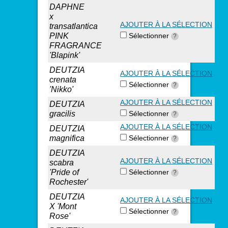
DAPHNE
x
AJOUTER À LA SÉLECTION
transatlantica
PINK
Sélectionner
?
FRAGRANCE
'Blapink'
DEUTZIA
AJOUTER À LA SÉLECTION
crenata
Sélectionner
?
'Nikko'
AJOUTER À LA SÉLECTION
DEUTZIA
gracilis
Sélectionner
?
AJOUTER À LA SÉLECTION
DEUTZIA
magnifica
Sélectionner
?
DEUTZIA
AJOUTER À LA SÉLECTION
scabra
'Pride of
Sélectionner
?
Rochester'
DEUTZIA
AJOUTER À LA SÉLECTION
X 'Mont
Sélectionner
?
Rose'