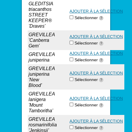
GLEDITSIA
triacanthos
AJOUTER À LA SÉLECTION
STREET
Sélectionner
?
KEEPER®
'Draves'
GREVILLEA
AJOUTER À LA SÉLECTION
'Canberra
Sélectionner
?
Gem'
AJOUTER À LA SÉLECTION
GREVILLEA
juniperina
Sélectionner
?
GREVILLEA
AJOUTER À LA SÉLECTION
juniperina
'New
Sélectionner
?
Blood'
GREVILLEA
AJOUTER À LA SÉLECTION
lanigera
'Mount
Sélectionner
?
Tamboritha'
GREVILLEA
AJOUTER À LA SÉLECTION
rosmarinifolia
Sélectionner
?
'Jenkinsii'