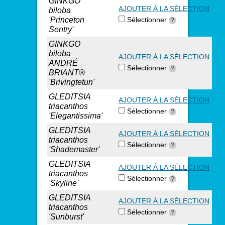
GINKGO
AJOUTER À LA SÉLECTION
biloba
'Princeton
Sélectionner
?
Sentry'
GINKGO
biloba
AJOUTER À LA SÉLECTION
ANDRÉ
Sélectionner
?
BRIANT®
'Brivingtetun'
GLEDITSIA
AJOUTER À LA SÉLECTION
triacanthos
Sélectionner
?
'Elegantissima'
GLEDITSIA
AJOUTER À LA SÉLECTION
triacanthos
Sélectionner
?
'Shademaster'
GLEDITSIA
AJOUTER À LA SÉLECTION
triacanthos
Sélectionner
?
'Skyline'
GLEDITSIA
AJOUTER À LA SÉLECTION
triacanthos
Sélectionner
?
'Sunburst'