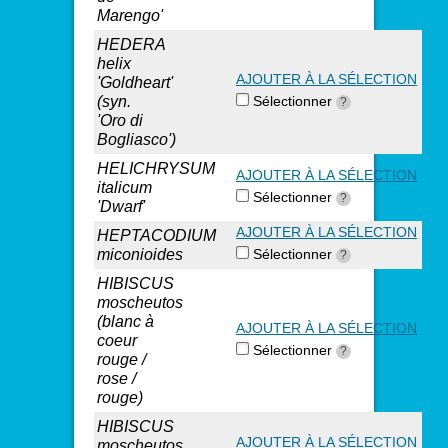
Marengo'
HEDERA
helix
AJOUTER À LA SÉLECTION
'Goldheart'
(syn.
Sélectionner
?
'Oro di
Bogliasco')
HELICHRYSUM
AJOUTER À LA SÉLECTION
italicum
Sélectionner
?
'Dwarf'
AJOUTER À LA SÉLECTION
HEPTACODIUM
miconioides
Sélectionner
?
HIBISCUS
moscheutos
(blanc à
AJOUTER À LA SÉLECTION
coeur
Sélectionner
?
rouge /
rose /
rouge)
HIBISCUS
AJOUTER À LA SÉLECTION
moscheutos