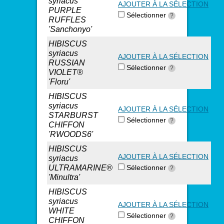
syriacus
AJOUTER À LA SÉLECTION
PURPLE
Sélectionner
?
RUFFLES
'Sanchonyo'
HIBISCUS
syriacus
AJOUTER À LA SÉLECTION
RUSSIAN
Sélectionner
?
VIOLET®
'Floru'
HIBISCUS
syriacus
AJOUTER À LA SÉLECTION
STARBURST
Sélectionner
?
CHIFFON
'RWOODS6'
HIBISCUS
AJOUTER À LA SÉLECTION
syriacus
ULTRAMARINE®
Sélectionner
?
'Minultra'
HIBISCUS
syriacus
AJOUTER À LA SÉLECTION
WHITE
Sélectionner
?
CHIFFON