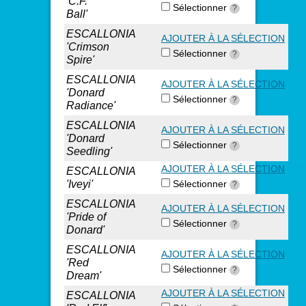
'C.F.
Sélectionner
?
Ball'
ESCALLONIA
AJOUTER À LA SÉLECTION
'Crimson
Sélectionner
?
Spire'
ESCALLONIA
AJOUTER À LA SÉLECTION
'Donard
Sélectionner
?
Radiance'
ESCALLONIA
AJOUTER À LA SÉLECTION
'Donard
Sélectionner
?
Seedling'
AJOUTER À LA SÉLECTION
ESCALLONIA
'Iveyi'
Sélectionner
?
ESCALLONIA
AJOUTER À LA SÉLECTION
'Pride of
Sélectionner
?
Donard'
ESCALLONIA
AJOUTER À LA SÉLECTION
'Red
Sélectionner
?
Dream'
AJOUTER À LA SÉLECTION
ESCALLONIA