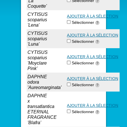
'La
Sélectionner
?
Coquette'
CYTISUS
AJOUTER À LA SÉLECTION
scoparius
Sélectionner
?
'Lena'
CYTISUS
AJOUTER À LA SÉLECTION
scoparius
Sélectionner
?
'Luna'
CYTISUS
AJOUTER À LA SÉLECTION
scoparius
'Moyclare
Sélectionner
?
Pink'
DAPHNE
AJOUTER À LA SÉLECTION
odora
Sélectionner
?
'Aureomarginata'
DAPHNE
x
AJOUTER À LA SÉLECTION
transatlantica
ETERNAL
Sélectionner
?
FRAGRANCE
'Blafra'