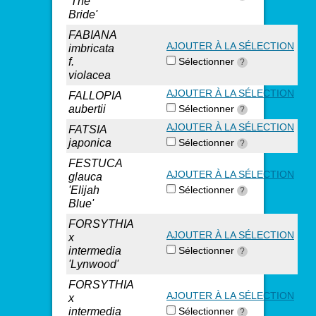
'The
Bride'
FABIANA
AJOUTER À LA SÉLECTION
imbricata
f.
Sélectionner
?
violacea
AJOUTER À LA SÉLECTION
FALLOPIA
aubertii
Sélectionner
?
AJOUTER À LA SÉLECTION
FATSIA
japonica
Sélectionner
?
FESTUCA
AJOUTER À LA SÉLECTION
glauca
'Elijah
Sélectionner
?
Blue'
FORSYTHIA
AJOUTER À LA SÉLECTION
x
intermedia
Sélectionner
?
'Lynwood'
FORSYTHIA
AJOUTER À LA SÉLECTION
x
intermedia
Sélectionner
?