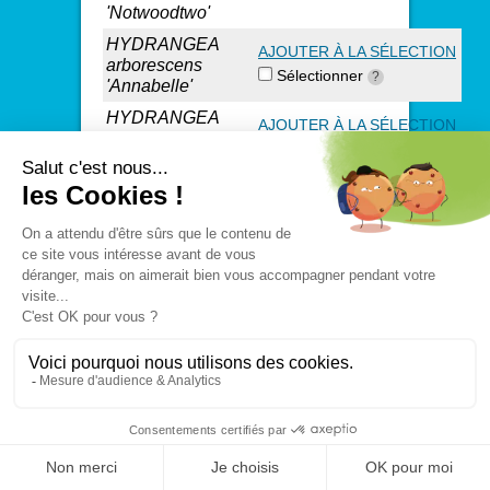
'Notwoodtwo'
HYDRANGEA
AJOUTER À LA SÉLECTION
arborescens
Sélectionner
?
'Annabelle'
HYDRANGEA
AJOUTER À LA SÉLECTION
macrophylla
Sélectionner
?
'Adria'
HYDRANGEA
AJOUTER À LA SÉLECTION
macrophylla
Sélectionner
?
'Ayesha'
HYDRANGEA
AJOUTER À LA SÉLECTION
macrophylla
Sélectionner
?
'Blaumeise'
HYDRANGEA
AJOUTER À LA SÉLECTION
macrophylla
'Lanarth
Sélectionner
?
White'
HYDRANGEA
AJOUTER À LA SÉLECTION
macrophylla
Sélectionner
?
'Leuchtfeuer'