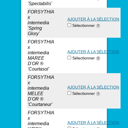
'Spectabilis'
FORSYTHIA
x
AJOUTER À LA SÉLECTION
intermedia
Sélectionner
?
'Spring
Glory'
FORSYTHIA
x
AJOUTER À LA SÉLECTION
intermedia
MAREE
Sélectionner
?
D'OR ®
'Courtasol'
FORSYTHIA
x
AJOUTER À LA SÉLECTION
intermedia
MELEE
Sélectionner
?
D'OR ®
'Courtaneur'
FORSYTHIA
x
AJOUTER À LA SÉLECTION
intermedia