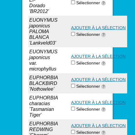
Sélectionner
?
Dorado
'BR2012'
EUONYMUS
japonicus
AJOUTER À LA SÉLECTION
PALOMA
Sélectionner
?
BLANCA
'Lankveld03'
EUONYMUS
AJOUTER À LA SÉLECTION
japonicus
var.
Sélectionner
?
microphyllus
EUPHORBIA
AJOUTER À LA SÉLECTION
BLACKBIRD
Sélectionner
?
'Nothowlee'
EUPHORBIA
AJOUTER À LA SÉLECTION
characias
'Tasmanian
Sélectionner
?
Tiger'
EUPHORBIA
AJOUTER À LA SÉLECTION
REDWING
Sélectionner
?