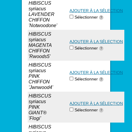
HIBISCUS
syriacus
AJOUTER À LA SÉLECTION
LAVENDER
Sélectionner
?
CHIFFON
'Notwoodone'
HIBISCUS
syriacus
AJOUTER À LA SÉLECTION
MAGENTA
Sélectionner
?
CHIFFON
'Rwoods5'
HIBISCUS
syriacus
AJOUTER À LA SÉLECTION
PINK
Sélectionner
?
CHIFFON
'Jwnwood4'
HIBISCUS
syriacus
AJOUTER À LA SÉLECTION
PINK
Sélectionner
?
GIANT®
'Flogi'
HIBISCUS