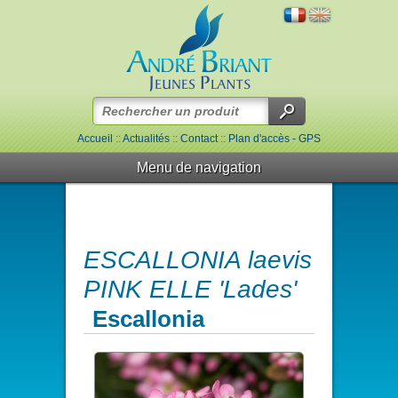
Accueil
::
Actualités
::
Contact
::
Plan d'accès - GPS
Menu de navigation
ESCALLONIA laevis
PINK ELLE 'Lades'
Escallonia