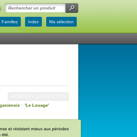
Familles
Index
Ma sélection
AJOUTER À LA SÉLECTION
ganiensis
::
'Le Louage'
ense et résistant mieux aux périodes
 été.