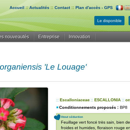
Accueil
::
Actualités
::
Contact
::
Plan d'accès - GPS
Le disponible
es nouveautés
Entreprise
Innovation
ganiensis 'Le Louage'
::
Escalloniaceae
::
ESCALLONIA
::
or
Conditionnements proposés :
BP8
Atout séduction
Feuillage vert foncé très sain, bien d
froides et humides, floraison rouge en