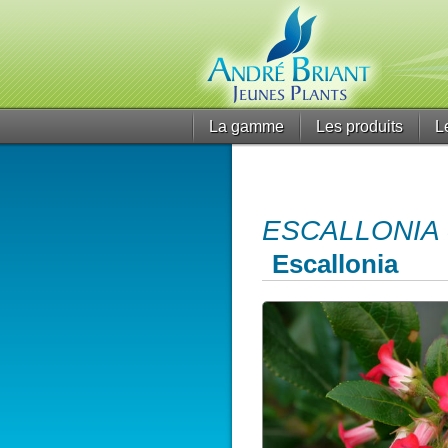
La gamme
Les produits
L
ESCALLONIA or
Escallonia