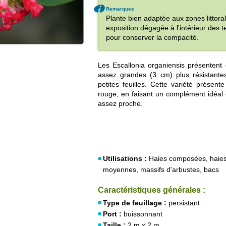
Remarques
Plante bien adaptée aux zones littoral
exposition dégagée à l'intérieur des t
pour conserver la compacité.
Les Escallonia organiensis présentent d
assez grandes (3 cm) plus résistante
petites feuilles. Cette variété présen
rouge, en faisant un complément idéal de
assez proche.
Utilisations :
Haies composées, haies
moyennes, massifs d'arbustes, bacs
Caractéristiques générales :
Type de feuillage :
persistant
Port :
buissonnant
Taille :
2 m x 2 m