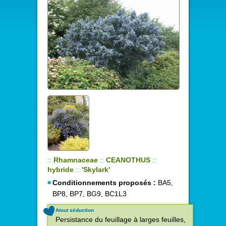
::
Rhamnaceae
::
CEANOTHUS
::
hybride
::
'Skylark'
Conditionnements proposés :
BA5,
BP8, BP7, BG9, BC1L3
Atout séduction
Persistance du feuillage à larges feuilles,