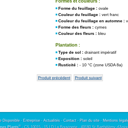
Formes et couleurs :
Forme du feuillage :
ovale
Couleur du feuillage :
vert franc
Couleur du feuillage en automne :
v
Forme des fleurs :
cymes
Couleur des fleurs :
bleu
Plantation :
Type de sol :
drainant impératif
Exposition :
soleil
Rusticité :
- 10 °C (zone USDA 8a)
Produit précédent
Produit suivant
e Disponible
-
Entreprise
-
Actualités
-
Contact
-
Plan du site
-
Mentions légal
®
nes Plants
- CS 10015 - 15 LD La Bouvinerie - 49180 St Barthélémy d'Anjo