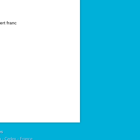
ert franc
es
u - Cedex - France