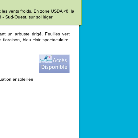
et les vents froids. En zone USDA <8, la
 - Sud-Ouest, sur sol léger.
nt un arbuste érigé. Feuilles vert
floraison, bleu clair spectaculaire,
uation ensoleillée