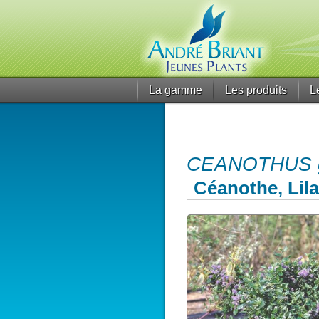
La gamme
Les produits
L
CEANOTHUS gr
Céanothe, Lila