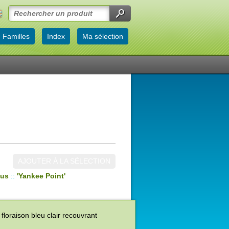
Familles
Index
Ma sélection
AJOUTER À LA SÉLECTION
eus
::
'Yankee Point'
 floraison bleu clair recouvrant