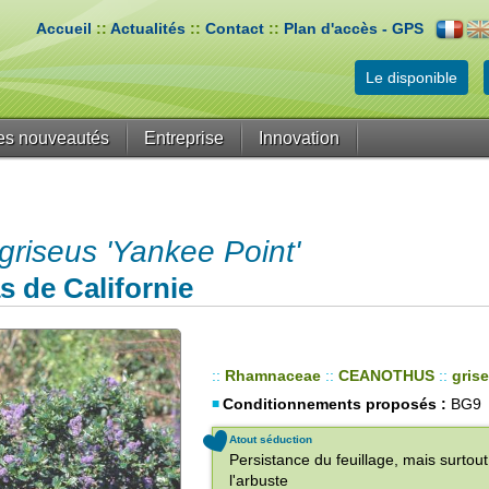
Accueil
::
Actualités
::
Contact
::
Plan d'accès - GPS
Le disponible
es nouveautés
Entreprise
Innovation
iseus 'Yankee Point'
s de Californie
::
Rhamnaceae
::
CEANOTHUS
::
gris
Conditionnements proposés :
BG9
Atout séduction
Persistance du feuillage, mais surtout
l'arbuste