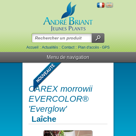
Accueil
::
Actualités
::
Contact
::
Plan d'accès - GPS
Menu de navigation
CAREX morrowii
EVERCOLOR®
'Everglow'
Laîche