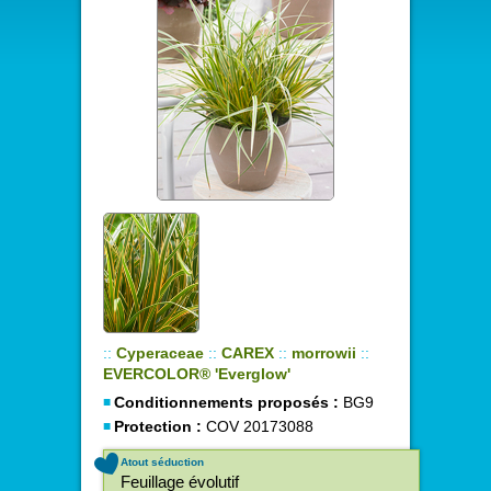
::
Cyperaceae
::
CAREX
::
morrowii
::
EVERCOLOR® 'Everglow'
Conditionnements proposés :
BG9
Protection :
COV 20173088
Atout séduction
Feuillage évolutif