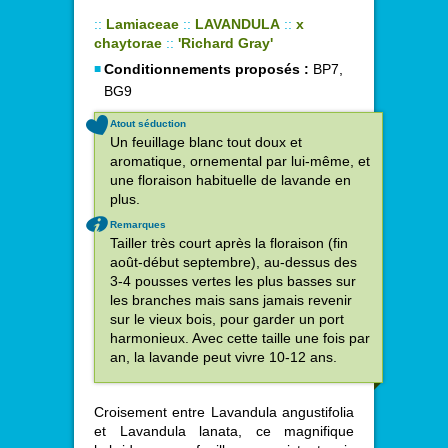
::
Lamiaceae
::
LAVANDULA
::
x
chaytorae
::
'Richard Gray'
Conditionnements proposés :
BP7,
BG9
Atout séduction
Un feuillage blanc tout doux et
aromatique, ornemental par lui-même, et
une floraison habituelle de lavande en
plus.
Remarques
Tailler très court après la floraison (fin
août-début septembre), au-dessus des
3-4 pousses vertes les plus basses sur
les branches mais sans jamais revenir
sur le vieux bois, pour garder un port
harmonieux. Avec cette taille une fois par
an, la lavande peut vivre 10-12 ans.
Croisement entre Lavandula angustifolia
et Lavandula lanata, ce magnifique