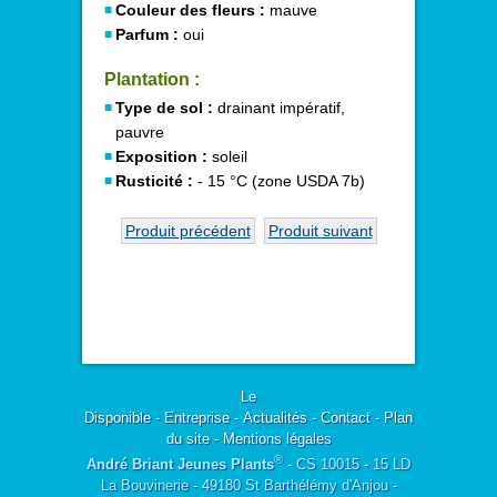
Couleur des fleurs :
mauve
Parfum :
oui
Plantation :
Type de sol :
drainant impératif,
pauvre
Exposition :
soleil
Rusticité :
- 15 °C (zone USDA 7b)
Produit précédent
Produit suivant
Le
Disponible
-
Entreprise
-
Actualités
-
Contact
-
Plan
du site
-
Mentions légales
®
André Briant Jeunes Plants
- CS 10015 - 15 LD
La Bouvinerie - 49180 St Barthélémy d'Anjou -