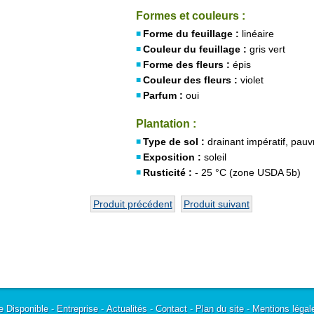
Formes et couleurs :
Forme du feuillage :
linéaire
Couleur du feuillage :
gris vert
Forme des fleurs :
épis
Couleur des fleurs :
violet
Parfum :
oui
Plantation :
Type de sol :
drainant impératif, pauv
Exposition :
soleil
Rusticité :
- 25 °C (zone USDA 5b)
Produit précédent
Produit suivant
e Disponible
-
Entreprise
-
Actualités
-
Contact
-
Plan du site
-
Mentions légal