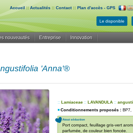
Accueil
::
Actualités
::
Contact
::
Plan d'accès - GPS
Le disponible
es nouveautés
Entreprise
Innovation
ustifolia 'Anna'®
::
Lamiaceae
::
LAVANDULA
::
angusti
Conditionnements proposés :
BP7, 
Atout séduction
Port compact, feuillage gris-vert arom
parfumée, de couleur bien foncée.