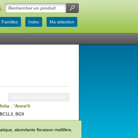
Familles
Index
Ma sélection
AJOUTER À LA SÉLECTION
folia
::
'Anna'®
BC1L3, BG9
atique, abondante floraison mellifère,