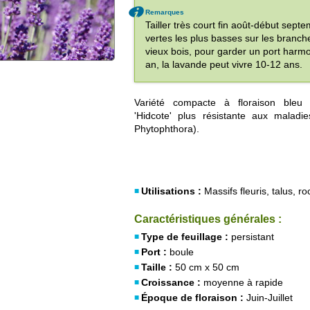
Remarques
Tailler très court fin août-début sep
vertes les plus basses sur les branch
vieux bois, pour garder un port harmon
an, la lavande peut vivre 10-12 ans.
Variété compacte à floraison bleu 
'Hidcote' plus résistante aux maladie
Phytophthora).
Utilisations :
Massifs fleuris, talus, ro
Caractéristiques générales :
Type de feuillage :
persistant
Port :
boule
Taille :
50 cm x 50 cm
Croissance :
moyenne à rapide
Époque de floraison :
Juin-Juillet