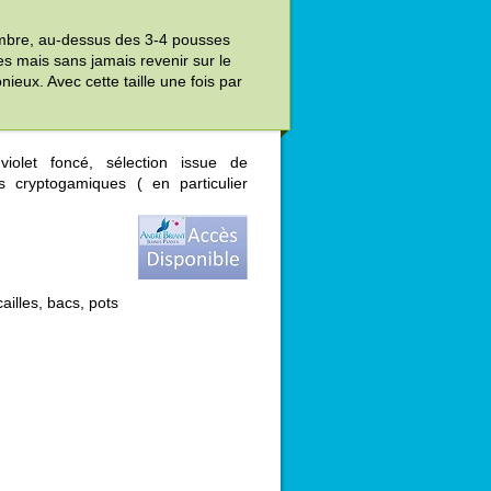
tembre, au-dessus des 3-4 pousses
es mais sans jamais revenir sur le
ieux. Avec cette taille une fois par
violet foncé, sélection issue de
s cryptogamiques ( en particulier
cailles, bacs, pots