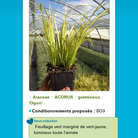
::
Araceae
::
ACORUS
::
gramineus
::
'Ogon'
Conditionnements proposés :
BG9
Atout séduction
Feuillage vert marginé de vert-jaune,
lumineux toute l'année