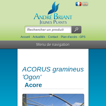
Accueil
::
Actualités
::
Contact
::
Plan d'accès - GPS
Menu de navigation
ACORUS gramineus
'Ogon'
Acore