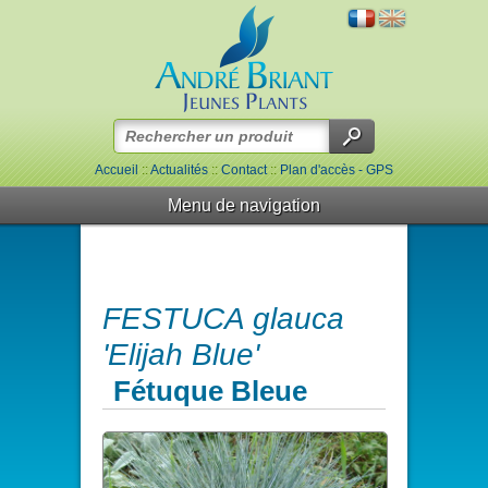
Accueil
::
Actualités
::
Contact
::
Plan d'accès - GPS
Menu de navigation
FESTUCA glauca
'Elijah Blue'
Fétuque Bleue