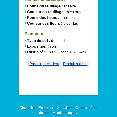
Forme du feuillage :
linéaire
Couleur du feuillage :
bleu argenté
Forme des fleurs :
panicules
Couleur des fleurs :
bleu lilas
Plantation :
Type de sol :
drainant
Exposition :
soleil
Rusticité :
- 30 °C (zone USDA 4b)
Produit précédent
Produit suivant
Le
Disponible
-
Entreprise
-
Actualités
-
Contact
-
Plan
du site
-
Mentions légales