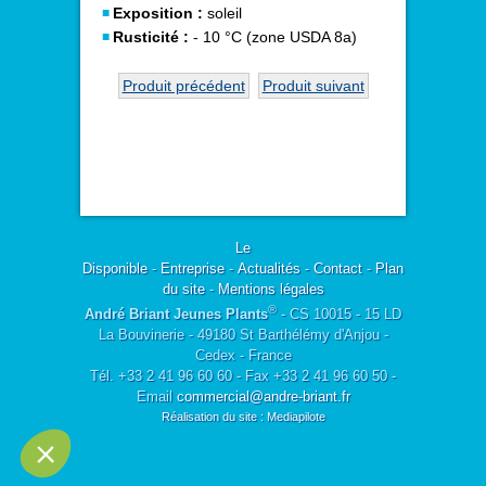
Exposition :
soleil
Rusticité :
- 10 °C (zone USDA 8a)
Produit précédent
Produit suivant
Le
Disponible
-
Entreprise
-
Actualités
-
Contact
-
Plan
du site
-
Mentions légales
®
André Briant Jeunes Plants
- CS 10015 - 15 LD
La Bouvinerie - 49180 St Barthélémy d'Anjou -
Cedex - France
Tél. +33 2 41 96 60 60 - Fax +33 2 41 96 60 50 -
Email
commercial@andre-briant.fr
Réalisation du site : Mediapilote