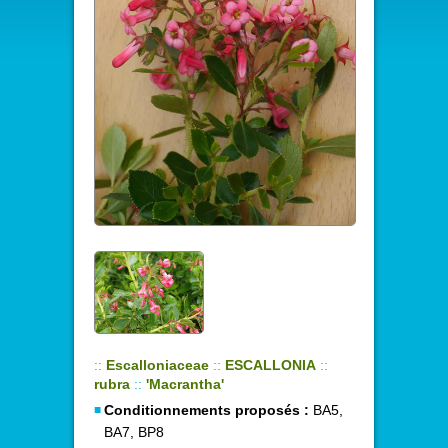
::
Escalloniaceae
::
ESCALLONIA
::
rubra
::
'Macrantha'
Conditionnements proposés :
BA5,
BA7, BP8