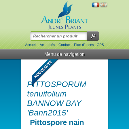
Accueil
::
Actualités
::
Contact
::
Plan d'accès - GPS
Menu de navigation
PITTOSPORUM
tenuifolium
BANNOW BAY
'Bann2015'
Pittospore nain