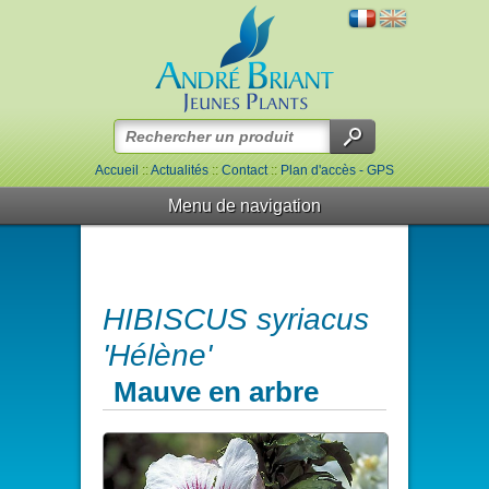
Accueil
::
Actualités
::
Contact
::
Plan d'accès - GPS
Menu de navigation
HIBISCUS syriacus
'Hélène'
Mauve en arbre