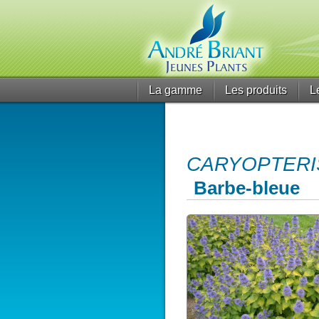
La gamme
Les produits
L
CARYOPTERIS 
Barbe-bleue