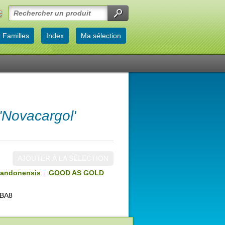
Familles
Index
Ma sélection
Novacargol'
AJOUTER À LA SÉLECTION
landonensis
::
GOOD AS GOLD
 BA8