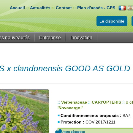
Accueil
::
Actualités
::
Contact
::
Plan d'accès - GPS
Le disponible
es nouveautés
Entreprise
Innovation
x clandonensis GOOD AS GOLD '
::
Verbenaceae
::
CARYOPTERIS
::
x c
'Novacargol'
Conditionnements proposés :
BA7,
Protection :
COV 2017/1211
Atout séduction