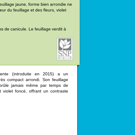
euillage jaune, forme bien arrondie ne
ur du feuillage et des fleurs, violet
 de canicule. Le feuillage verdit à
cente (introduite en 2015) a un
ès compact arrondi. Son feuillage
ne brûle jamais même par temps de
t violet foncé, offrant un contraste