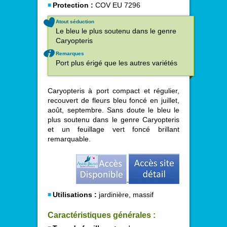
Protection :
COV EU 7296
Atout séduction
Le bleu le plus soutenu dans le genre
Caryopteris
Remarques
Port plus érigé que les autres variétés
Caryopteris à port compact et régulier,
recouvert de fleurs bleu foncé en juillet,
août, septembre. Sans doute le bleu le
plus soutenu dans le genre Caryopteris
et un feuillage vert foncé brillant
remarquable.
Utilisations :
jardinière, massif
Caractéristiques générales :