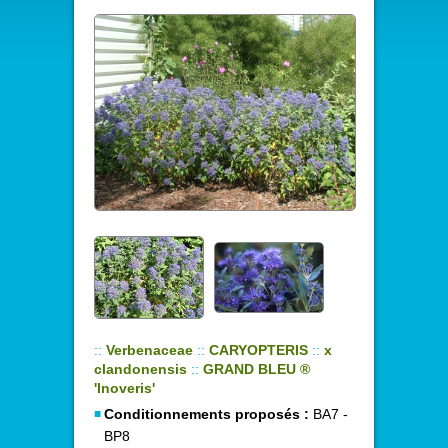
::
Verbenaceae
::
CARYOPTERIS
::
x
clandonensis
::
GRAND BLEU ®
'Inoveris'
Conditionnements proposés :
BA7 -
BP8