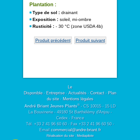
Plantation :
Type de sol :
drainant
Exposition :
soleil, mi-ombre
Rusticité :
- 30 °C (zone USDA 4b)
Produit précédent
Produit suivant
Le
Disponible
-
Entreprise
-
Actualités
-
Contact
-
Plan
du site
-
Mentions légales
®
André Briant Jeunes Plants
- CS 10015 - 15 LD
La Bouvinerie - 49180 St Barthélémy d'Anjou -
Cedex - France
Tél. +33 2 41 96 60 60 - Fax +33 2 41 96 60 50 -
Email
commercial@andre-briant.fr
Réalisation du site : Mediapilote