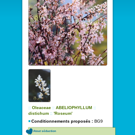
::
Oleaceae
::
ABELIOPHYLLUM
::
distichum
::
'Roseum'
Conditionnements proposés :
BG9
Atout séduction