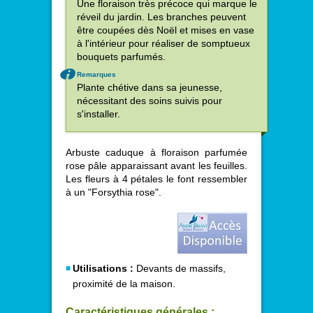
Une floraison très précoce qui marque le
réveil du jardin. Les branches peuvent
être coupées dès Noël et mises en vase
à l'intérieur pour réaliser de somptueux
bouquets parfumés.
Remarques
Plante chétive dans sa jeunesse,
nécessitant des soins suivis pour
s'installer.
Arbuste caduque à floraison parfumée
rose pâle apparaissant avant les feuilles.
Les fleurs à 4 pétales le font ressembler
à un "Forsythia rose".
Utilisations :
Devants de massifs,
proximité de la maison.
Caractéristiques générales :