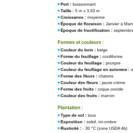
Port :
buissonnant
Taille :
5 m x 3,50 m
Croissance :
moyenne
Époque de floraison :
Janvier à Mar
Époque de fructification :
septembre
Formes et couleurs :
Couleur du bois :
beige
Forme du feuillage :
cordiforme
Couleur du feuillage :
pourpre
Couleur du feuillage en automne :
o
Forme des fleurs :
chatons
Couleur des fleurs :
jaune crème
Forme des fruits :
coque ovoïde
Couleur des fruits :
marron
Plantation :
Type de sol :
tous
Exposition :
soleil, mi-ombre
Rusticité :
- 30 °C (zone USDA 4b)