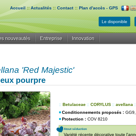
Accueil
::
Actualités
::
Contact
::
Plan d'accès - GPS
Le disponible
es nouveautés
Entreprise
Innovation
ana 'Red Majestic'
ueux pourpre
::
Betulaceae
::
CORYLUS
::
avellana
:
Conditionnements proposés :
GG9,
Protection :
COV 8210
Atout séduction
Variété récente décorative toute l'an