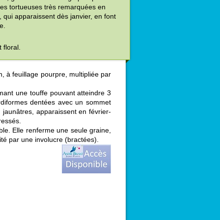
hes tortueuses très remarquées en
 qui apparaissent dès janvier, en font
e.
 floral.
 à feuillage pourpre, multipliée par
mant une touffe pouvant atteindre 3
ordiformes dentées avec un sommet
jaunâtres, apparaissent en février-
ressés.
ble. Elle renferme une seule graine,
té par une involucre (bractées).