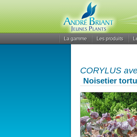
La gamme
Les produits
L
CORYLUS avell
Noisetier tort