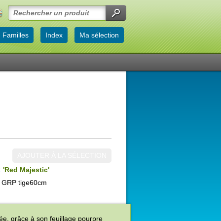
Familles
Index
Ma sélection
AJOUTER À LA SÉLECTION
:
'Red Majestic'
 GRP tige60cm
née, grâce à son feuillage pourpre