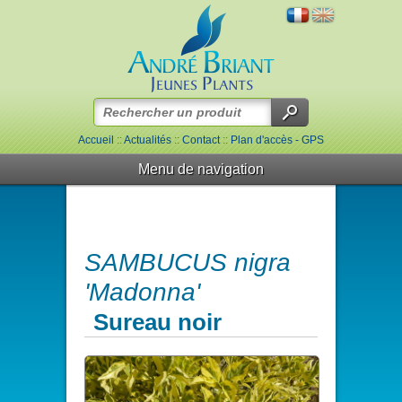
Accueil
::
Actualités
::
Contact
::
Plan d'accès - GPS
Menu de navigation
SAMBUCUS nigra
'Madonna'
Sureau noir