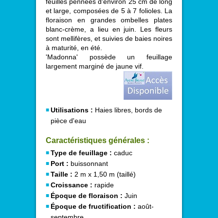
feuilles pennées d'environ 25 cm de long
et large, composées de 5 à 7 folioles. La
floraison en grandes ombelles plates
blanc-crème, a lieu en juin. Les fleurs
sont mellifères, et suivies de baies noires
à maturité, en été.
'Madonna' possède un feuillage
largement marginé de jaune vif.
Utilisations :
Haies libres, bords de
pièce d'eau
Caractéristiques générales :
Type de feuillage :
caduc
Port :
buissonnant
Taille :
2 m x 1,50 m (taillé)
Croissance :
rapide
Époque de floraison :
Juin
Époque de fructification :
août-
septembre