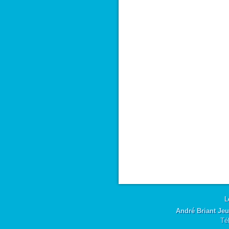
L
André Briant Jeu
Té