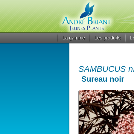
La gamme
Les produits
L
SAMBUCUS nig
Sureau noir