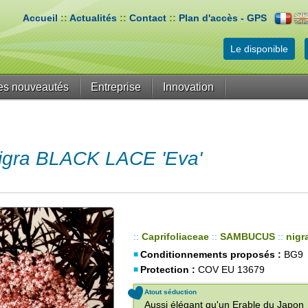
Accueil
::
Actualités
::
Contact
::
Plan d'accès - GPS
Le disponible
es nouveautés
Entreprise
Innovation
ra BLACK LACE 'Eva'
::
Caprifoliaceae
::
SAMBUCUS
::
nigr
Conditionnements proposés :
BG9
Protection :
COV EU 13679
Atout séduction
Aussi élégant qu'un Erable du Japon