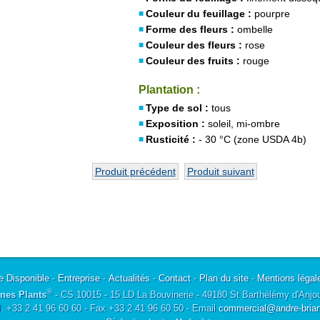
Couleur du feuillage :
pourpre
Forme des fleurs :
ombelle
Couleur des fleurs :
rose
Couleur des fruits :
rouge
Plantation :
Type de sol :
tous
Exposition :
soleil, mi-ombre
Rusticité :
- 30 °C (zone USDA 4b)
Produit précédent
Produit suivant
e Disponible
-
Entreprise
-
Actualités
-
Contact
-
Plan du site
-
Mentions légal
®
nes Plants
- CS 10015 - 15 LD La Bouvinerie - 49180 St Barthélémy d'Anjo
l. +33 2 41 96 60 60 - Fax +33 2 41 96 60 50 - Email
commercial@andre-briant