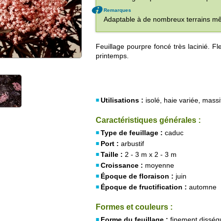
Remarques
Adaptable à de nombreux terrains mê
Feuillage pourpre foncé très lacinié. Fl
printemps.
Utilisations :
isolé, haie variée, massi
Caractéristiques générales :
Type de feuillage :
caduc
Port :
arbustif
Taille :
2 - 3 m x 2 - 3 m
Croissance :
moyenne
Époque de floraison :
juin
Époque de fructification :
automne
Formes et couleurs :
Forme du feuillage :
finement disséq