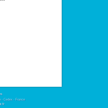
es
u - Cedex - France
.fr