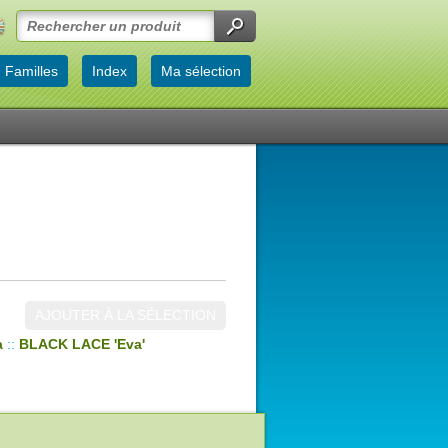
Familles
Index
Ma sélection
AJOUTER À LA SÉLECTION
a
::
BLACK LACE 'Eva'