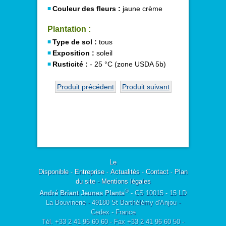
Couleur des fleurs :
jaune crème
Plantation :
Type de sol :
tous
Exposition :
soleil
Rusticité :
- 25 °C (zone USDA 5b)
Produit précédent
Produit suivant
Le
Disponible
-
Entreprise
-
Actualités
-
Contact
-
Plan
du site
-
Mentions légales
®
André Briant Jeunes Plants
- CS 10015 - 15 LD
La Bouvinerie - 49180 St Barthélémy d'Anjou -
Cedex - France
Tél. +33 2 41 96 60 60 - Fax +33 2 41 96 60 50 -