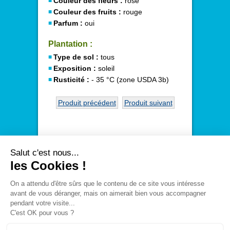
Couleur des fleurs :
rose
Couleur des fruits :
rouge
Parfum :
oui
Plantation :
Type de sol :
tous
Exposition :
soleil
Rusticité :
- 35 °C (zone USDA 3b)
Produit précédent
Produit suivant
Le
Disponible
-
Entreprise
-
Actualités
-
Contact
-
Plan
du site
-
Mentions légales
®
André Briant Jeunes Plants
- CS 10015 - 15 LD
La Bouvinerie - 49180 St Barthélémy d'Anjou -