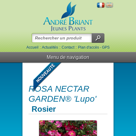
Accueil
::
Actualités
::
Contact
::
Plan d'accès - GPS
Menu de navigation
ROSA NECTAR
GARDEN® 'Lupo'
Rosier