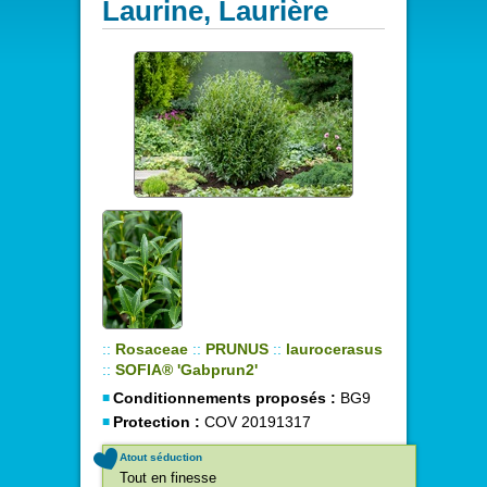
Laurine, Laurière
::
Rosaceae
::
PRUNUS
::
laurocerasus
::
SOFIA® 'Gabprun2'
Conditionnements proposés :
BG9
Protection :
COV 20191317
Atout séduction
Tout en finesse