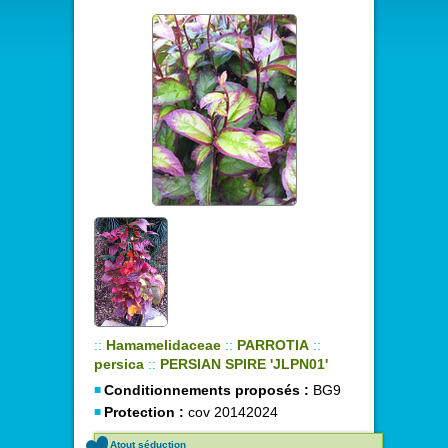
::
Hamamelidaceae
::
PARROTIA
::
persica
::
PERSIAN SPIRE 'JLPN01'
Conditionnements proposés :
BG9
Protection :
cov 20142024
Atout séduction