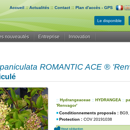
Accueil
::
Actualités
::
Contact
::
Plan d'accès - GPS
Le disponible
es nouveautés
Entreprise
Innovation
niculata ROMANTIC ACE ® 'Renv
iculé
::
Hydrangeaceae
::
HYDRANGEA
::
pa
'Renvagor'
Conditionnements proposés :
BG9,
Protection :
COV 20191038
Atout séduction