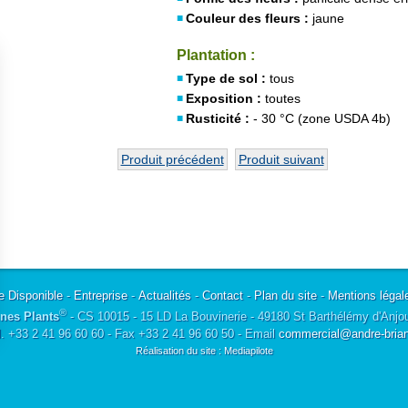
Couleur des fleurs :
jaune
Plantation :
Type de sol :
tous
Exposition :
toutes
Rusticité :
- 30 °C (zone USDA 4b)
Produit précédent
Produit suivant
e Disponible
-
Entreprise
-
Actualités
-
Contact
-
Plan du site
-
Mentions légal
®
nes Plants
- CS 10015 - 15 LD La Bouvinerie - 49180 St Barthélémy d'Anjo
l. +33 2 41 96 60 60 - Fax +33 2 41 96 60 50 - Email
commercial@andre-briant
Réalisation du site : Mediapilote