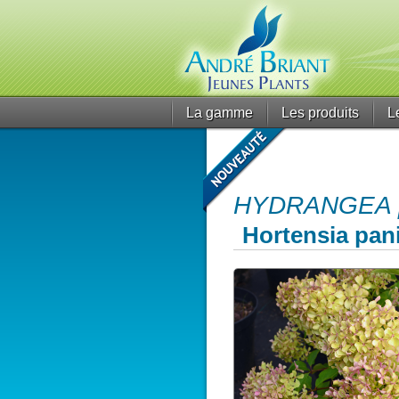
La gamme
Les produits
L
HYDRANGEA pa
Hortensia pan