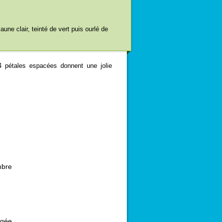
une clair, teinté de vert puis ourlé de
4 pétales espacées donnent une jolie
mbre
igée