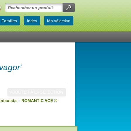
Familles
Index
Ma sélection
agor'
AJOUTER À LA SÉLECTION
niculata
::
ROMANTIC ACE ®