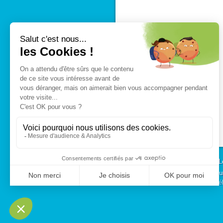
L
André Briant Jeu
Té