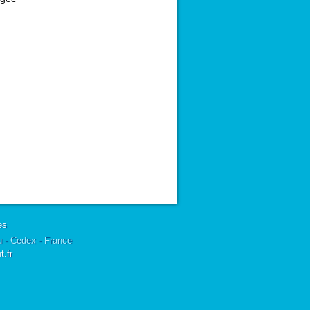
es
u - Cedex - France
.fr