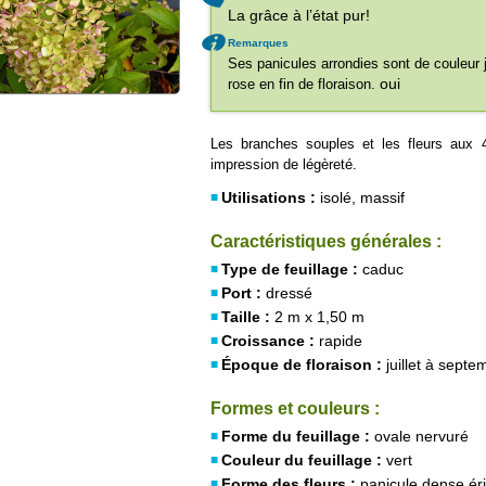
La grâce à l’état pur!
Remarques
Ses panicules arrondies sont de couleur ja
oui
rose en fin de floraison.
Les branches souples et les fleurs aux 
impression de légèreté.
Utilisations :
isolé, massif
Caractéristiques générales :
Type de feuillage :
caduc
Port :
dressé
Taille :
2 m x 1,50 m
Croissance :
rapide
Époque de floraison :
juillet à septe
Formes et couleurs :
Forme du feuillage :
ovale nervuré
Couleur du feuillage :
vert
Forme des fleurs :
panicule dense ér