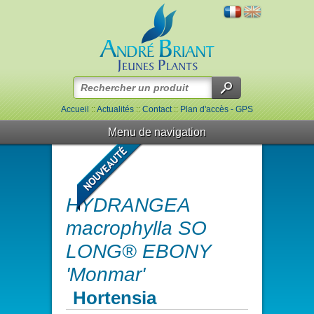
Accueil
::
Actualités
::
Contact
::
Plan d'accès - GPS
Menu de navigation
HYDRANGEA
macrophylla SO
LONG® EBONY
'Monmar'
Hortensia