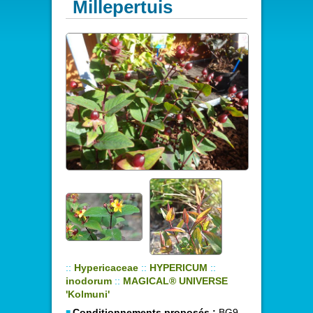
Millepertuis
::
Hypericaceae
::
HYPERICUM
::
inodorum
::
MAGICAL® UNIVERSE
'Kolmuni'
Conditionnements proposés :
BG9