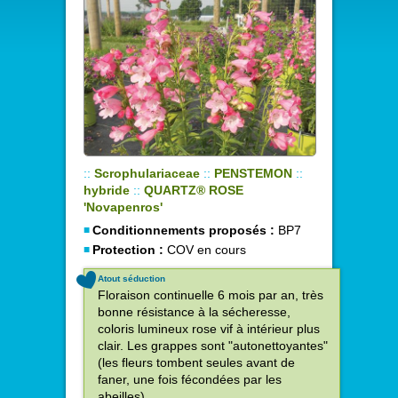
::
Scrophulariaceae
::
PENSTEMON
::
hybride
::
QUARTZ® ROSE
'Novapenros'
Conditionnements proposés :
BP7
Protection :
COV en cours
Atout séduction
Floraison continuelle 6 mois par an, très
bonne résistance à la sécheresse,
coloris lumineux rose vif à intérieur plus
clair. Les grappes sont "autonettoyantes"
(les fleurs tombent seules avant de
faner, une fois fécondées par les
abeilles).