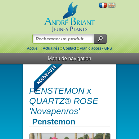
Accueil
::
Actualités
::
Contact
::
Plan d'accès - GPS
Menu de navigation
PENSTEMON x
QUARTZ® ROSE
'Novapenros'
Penstemon