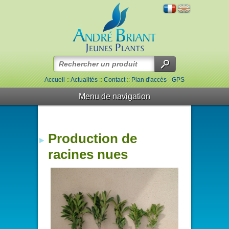
Accueil
::
Actualités
::
Contact
::
Plan d'accès - GPS
Menu de navigation
Production de
racines nues