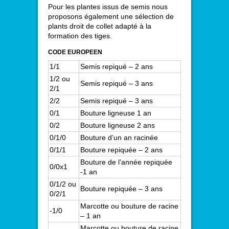
Pour les plantes issus de semis nous
proposons également une sélection de
plants droit de collet adapté à la
formation des tiges.
CODE EUROPEEN
1/1
Semis repiqué – 2 ans
1/2 ou
Semis repiqué – 3 ans
2/1
2/2
Semis repiqué – 3 ans
0/1
Bouture ligneuse 1 an
0/2
Bouture ligneuse 2 ans
0/1/0
Bouture d’un an racinée
0/1/1
Bouture repiquée – 2 ans
Bouture de l’année repiquée
0/0x1
-1 an
0/1/2 ou
Bouture repiquée – 3 ans
0/2/1
Marcotte ou bouture de racine
-1/0
– 1 an
Marcotte ou bouture de racine