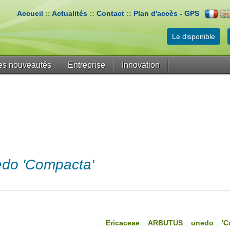
Accueil
::
Actualités
::
Contact
::
Plan d'accès - GPS
Le disponible
es nouveautés
Entreprise
Innovation
o 'Compacta'
::
Ericaceae
::
ARBUTUS
::
unedo
::
'C