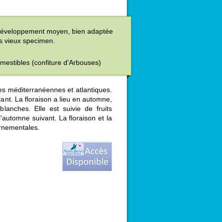
 développement moyen, bien adaptée
es vieux specimen.
comestibles (confiture d'Arbouses)
es méditerranéennes et atlantiques.
llant. La floraison a lieu en automne,
anches. Elle est suivie de fruits
l'automne suivant. La floraison et la
ornementales.