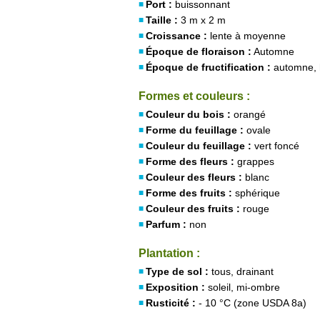
Port :
buissonnant
Taille :
3 m x 2 m
Croissance :
lente à moyenne
Époque de floraison :
Automne
Époque de fructification :
automne, 
Formes et couleurs :
Couleur du bois :
orangé
Forme du feuillage :
ovale
Couleur du feuillage :
vert foncé
Forme des fleurs :
grappes
Couleur des fleurs :
blanc
Forme des fruits :
sphérique
Couleur des fruits :
rouge
Parfum :
non
Plantation :
Type de sol :
tous, drainant
Exposition :
soleil, mi-ombre
Rusticité :
- 10 °C (zone USDA 8a)