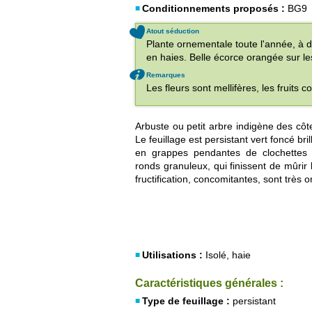
Conditionnements proposés :
BG9
Atout séduction
Plante ornementale toute l'année, à
en haies. Belle écorce orangée sur l
Remarques
Les fleurs sont mellifères, les fruits 
Arbuste ou petit arbre indigène des côt
Le feuillage est persistant vert foncé bri
en grappes pendantes de clochettes bl
ronds granuleux, qui finissent de mûrir 
fructification, concomitantes, sont très 
Utilisations :
Isolé, haie
Caractéristiques générales :
Type de feuillage :
persistant