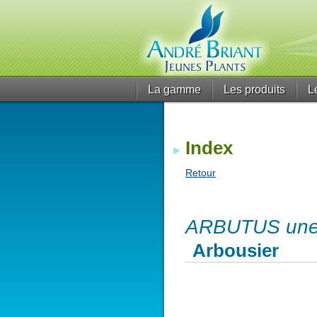
La gamme
Les produits
L
Index
Retour
ARBUTUS uned
Arbousier