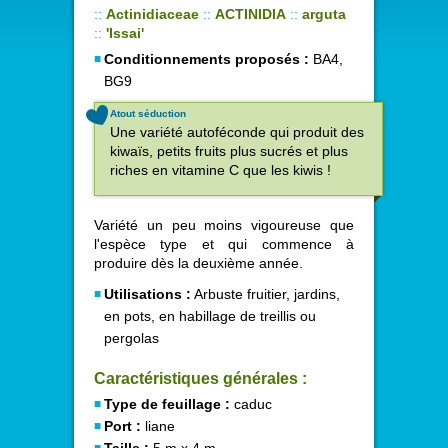
::
Actinidiaceae
::
ACTINIDIA
::
arguta
::
'Issai'
Conditionnements proposés :
BA4,
BG9
Atout séduction
Une variété autoféconde qui produit des
kiwaïs, petits fruits plus sucrés et plus
riches en vitamine C que les kiwis !
Variété un peu moins vigoureuse que
l'espèce type et qui commence à
produire dès la deuxième année.
Utilisations :
Arbuste fruitier, jardins,
en pots, en habillage de treillis ou
pergolas
Caractéristiques générales :
Type de feuillage :
caduc
Port :
liane