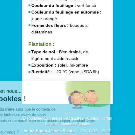
Couleur du feuillage :
vert foncé
Couleur du feuillage en automne :
jaune-orangé
Forme des fleurs :
bouquets
d'étamines
Plantation :
Type de sol :
Bien drainé, de
légèrement acide à acide
Exposition :
soleil, mi-ombre
Rusticité :
- 20 °C (zone USDA 6b)
Le
Disponible
-
Entreprise
-
Actualités
-
Contact
-
Plan
du site
-
Mentions légales
®
André Briant Jeunes Plants
- CS 10015 - 15 LD