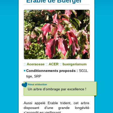
Erable de Buerger
::
Aceraceae
::
ACER
::
buergerianum
Conditionnements proposés :
SG1L
tige, SRP
Atout séduction
Un arbre d'ombrage par excellence !
Aussi appelé Erable trident, cet arbre
disposant d'une grande longévité
s'arrondit en vieillissant.