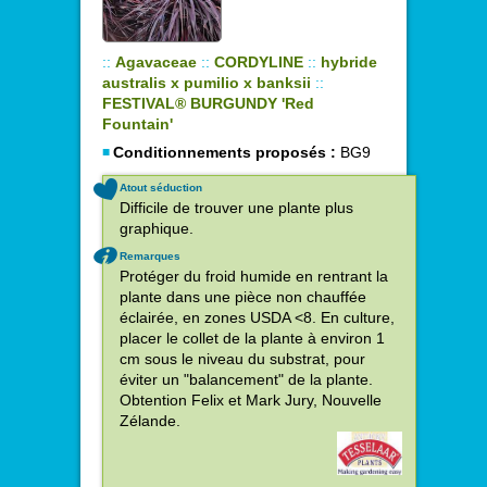
::
Agavaceae
::
CORDYLINE
::
hybride
australis x pumilio x banksii
::
FESTIVAL® BURGUNDY 'Red
Fountain'
Conditionnements proposés :
BG9
Atout séduction
Difficile de trouver une plante plus
graphique.
Remarques
Protéger du froid humide en rentrant la
plante dans une pièce non chauffée
éclairée, en zones USDA <8. En culture,
placer le collet de la plante à environ 1
cm sous le niveau du substrat, pour
éviter un "balancement" de la plante.
Obtention Felix et Mark Jury, Nouvelle
Zélande.