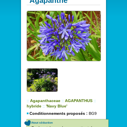
Agapanthe
::
Agapanthaceae
::
AGAPANTHUS
::
hybride
::
'Navy Blue'
Conditionnements proposés :
BG9
Atout séduction