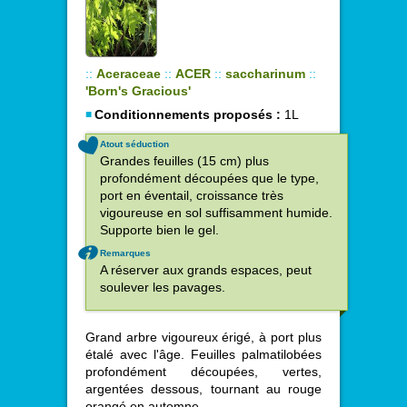
::
Aceraceae
::
ACER
::
saccharinum
::
'Born's Gracious'
Conditionnements proposés :
1L
Atout séduction
Grandes feuilles (15 cm) plus
profondément découpées que le type,
port en éventail, croissance très
vigoureuse en sol suffisamment humide.
Supporte bien le gel.
Remarques
A réserver aux grands espaces, peut
soulever les pavages.
Grand arbre vigoureux érigé, à port plus
étalé avec l'âge. Feuilles palmatilobées
profondément découpées, vertes,
argentées dessous, tournant au rouge
orangé en automne.