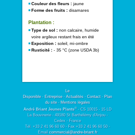
Couleur des fleurs :
jaune
Forme des fruits :
disamares
Plantation :
Type de sol :
non calcaire, humide
voire argileux restant frais en été
Exposition :
soleil, mi-ombre
Rusticité :
- 35 °C (zone USDA 3b)
Le
Disponible
-
Entreprise
-
Actualités
-
Contact
-
Plan
du site
-
Mentions légales
®
André Briant Jeunes Plants
- CS 10015 - 15 LD
La Bouvinerie - 49180 St Barthélémy d'Anjou -
Cedex - France
Tél. +33 2 41 96 60 60 - Fax +33 2 41 96 60 50 -
Email
commercial@andre-briant.fr