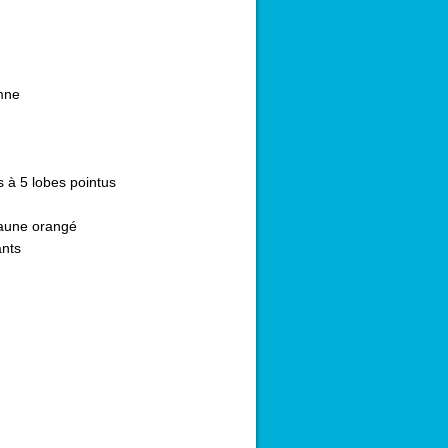
mne
 à 5 lobes pointus
aune orangé
nts