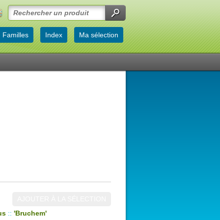
Familles
Index
Ma sélection
AJOUTER À LA SÉLECTION
us
::
'Bruchem'