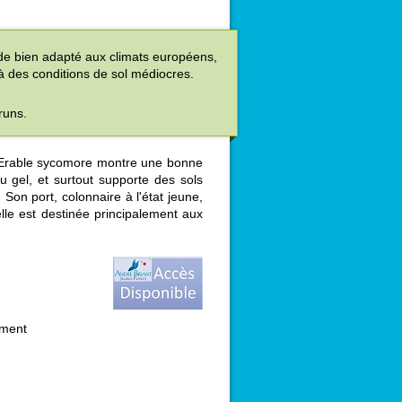
de bien adapté aux climats européens,
 à des conditions de sol médiocres.
runs.
d'Erable sycomore montre une bonne
u gel, et surtout supporte des sols
 Son port, colonnaire à l'état jeune,
lle est destinée principalement aux
ement