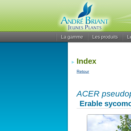
La gamme
Les produits
L
Index
Retour
ACER pseudop
Erable sycom