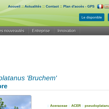
Accueil
::
Actualités
::
Contact
::
Plan d'accès - GPS
Le disponible
es nouveautés
Entreprise
Innovation
latanus 'Bruchem'
ore
::
Aceraceae
::
ACER
::
pseudoplatan